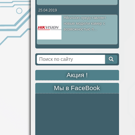
25.04.2019
Hikvision представляет
новые модели камер с
возможностью п...
Акция !
Мы в FaceBook