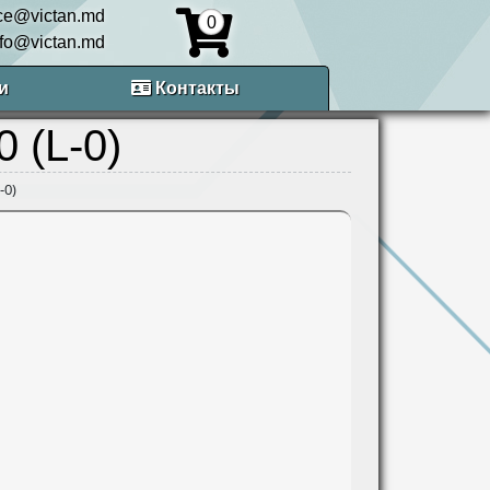
ice@victan.md
0
nfo@victan.md
и
Контакты
 (L-0)
-0)