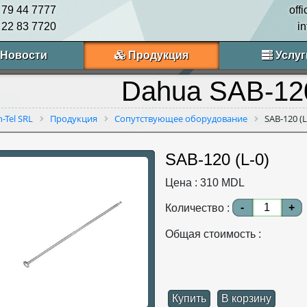
 79 44 7777
off
 22 83 7720
i
Новости
Продукция
Услуг
Dahua SAB-120
n-Tel SRL
Продукция
Сопутствующее оборудование
SAB-120 (L
SAB-120 (L-0)
Цена :
310
MDL
-
+
Количество :
Общая стоимость :
Купить
В корзину