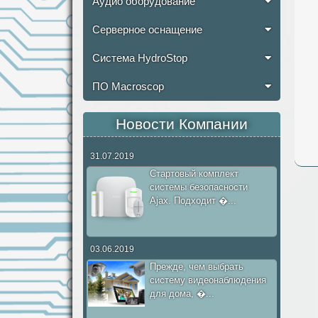
Аудио оборудование
Серверное оснащение
Система HydroStop
ПО Macroscop
Новости Компании
31.07.2019
Стартовый комплект
системы безопасности
Ajax. Подходит �...
03.06.2019
Прежде, чем выбрать
систему видеонаблюдения
для дома, �...