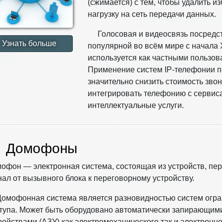
(сжимается) с тем, чтобы удалить 
нагрузку на сеть передачи данных.
Голосовая и видеосвязь посредс
Узнать больше
популярной во всём мире с начала 
используется как частными пользова
Применение систем IP-телефонии п
значительно снизить стоимость зво
интегрировать телефонию с сервис
интеллектуальные услуги.
омофоны
офон — электронная система, состоящая из устройств, п
нал от вызывного блока к переговорному устройству.
омофонная система является разновидностью систем огр
тупа. Может быть оборудовано автоматически запирающим
ройствами (АЗУ) как электромеханического так и электронно