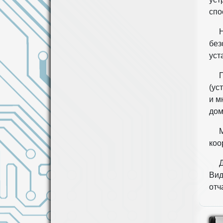
спо
без
уст
(ус
и м
дом
коо
Вид
отч