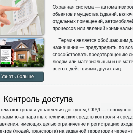
Охранная система — автоматизиро
объектов имущества (зданий, вклю
отдельных помещений, автомобилей,
процессов или явлений криминальн
Термин является обобщающим дл
назначение — предупредить, по во
способствовать предотвращению сит
людям или материальным и не мат
всего с действиями других лиц.
Узнать больше
онтроль доступа
тема контроля и управления доступом, СКУД — совокупнос
граммно-аппаратных технических средств контроля и средс
авления, имеющих целью ограничение и регистрацию вход
ектов (людей, транспорта) на заданной территории через «т