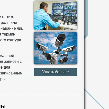
 оптико-
троля или
знавание лиц,
я термин
ого контура.
,
омашней
ия записей с
ие для
Узнать больше
я записанным
р и
мы