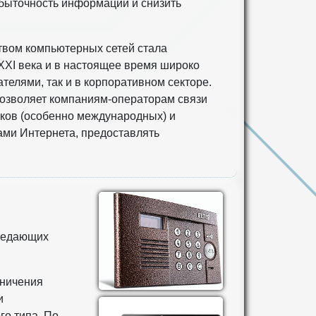
избыточность информации и снизить
твом компьютерных сетей стала
XXI века и в настоящее время широко
телями, так и в корпоративном секторе.
озволяет компаниям-операторам связи
нков (особенно международных) и
ами Интернета, предоставлять
ередающих
аничения
и
го типа. По