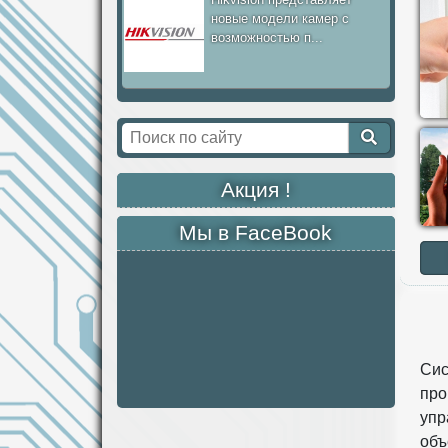
новые модели камер с
возможностью п...
Акция !
Мы в FaceBook
К
Сис
про
упр
объ