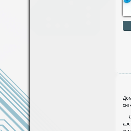
Д
Дом
сиг
Д
дос
уст