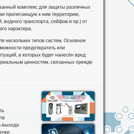
ванный комплекс для защиты различных
чая прилегающую к ним территорию,
 водного транспорта, сейфов и пр.) от
ого характера.
я нескольких типов систем. Основное
зможности предотвратить или
уаций, в которых будет нанесён вред
ериальным ценностям, связанных прежде
ть
тв
а-выхода
очки