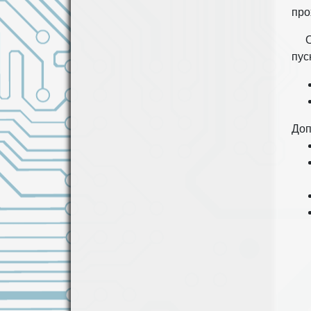
про
О
пус
Доп