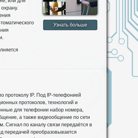
не, или для
 охрану.
чения
томатического
Узнать больше
ания
и.
олняется
о протоколу IP. Под IP-телефонией
ионных протоколов, технологий и
онные для телефонии набор номера,
бщение, а также видеообщение по сети
м. Сигнал по каналу связи передаётся в
ред передачей преобразовывается