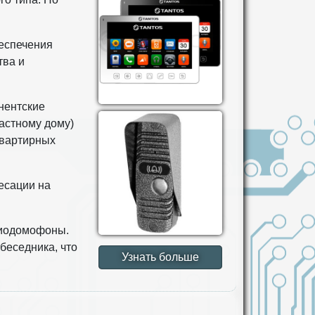
еспечения
тва и
нентские
астному дому)
квартирных
есации на
диодомофоны.
беседника, что
Узнать больше