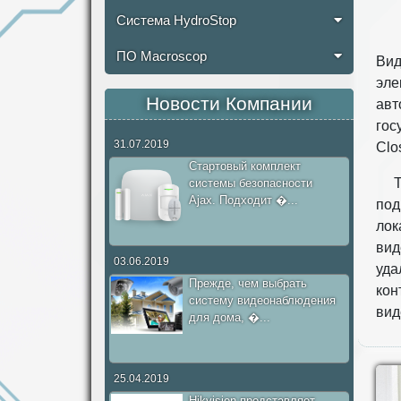
Система HydroStop
К
ПО Macroscop
Вид
эле
Новости Компании
авт
гос
31.07.2019
Сlo
Стартовый комплект
Т
системы безопасности
Ajax. Подходит �...
под
лок
вид
03.06.2019
уда
Прежде, чем выбрать
кон
систему видеонаблюдения
вид
для дома, �...
25.04.2019
Hikvision представляет