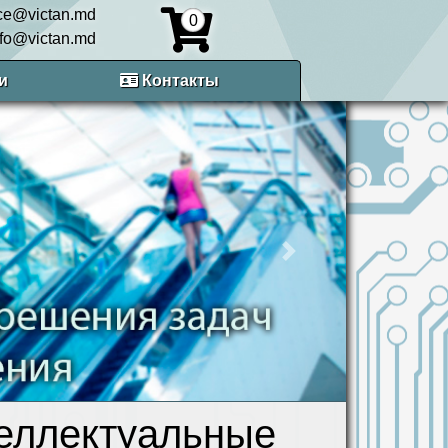
ice@victan.md
0
nfo@victan.md
и
Контакты
Next
еллектуальные