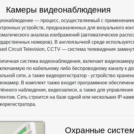
амеры видеонаблюдения
еонаблюдение — процесс, осуществляемый с применением
ктронных устройств, предназначенных для визуального кон
оматического анализа изображений (автоматическое распо
ударственных номеров). В англоязычной среде используетс
sed Circuit Television, CCTV — система телевидения замкнут
ипичная система видеонаблюдения, включает видеокамеру
ключаемую по кабельному либо беспроводному каналу к д
альной сети, а также видеорегистратор - устройство хранен
еокамер. В комплект также входит программное обеспечен
лённого наблюдения, видеозаписи, а также для управлени
тентом. Сеть строится на базе одной или нескольких IP-каме
еорегистратора.
Охранные систе