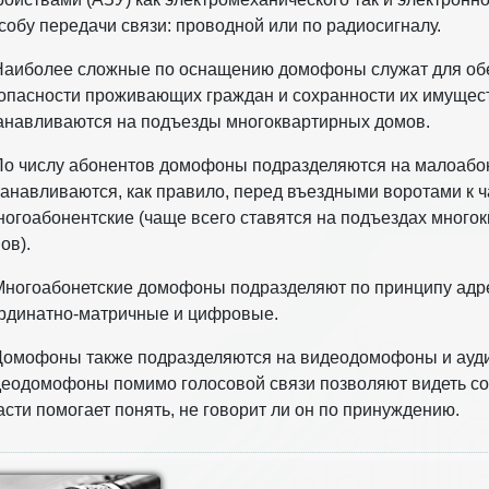
собу передачи связи: проводной или по радиосигналу.
Наиболее сложные по оснащению домофоны служат для об
опасности проживающих граждан и сохранности их имущес
анавливаются на подъезды многоквартирных домов.
По числу абонентов домофоны подразделяются на малоабо
танавливаются, как правило, перед въездными воротами к ч
ногоабонентские (чаще всего ставятся на подъездах много
ов).
Многоабонетские домофоны подразделяют по принципу адр
рдинатно-матричные и цифровые.
Домофоны также подразделяются на видеодомофоны и ау
еодомофоны помимо голосовой связи позволяют видеть со
асти помогает понять, не говорит ли он по принуждению.