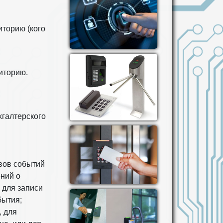
торию (кого
иторию.
хгалтерского
вов событий
ний о
 для записи
бытия;
, для