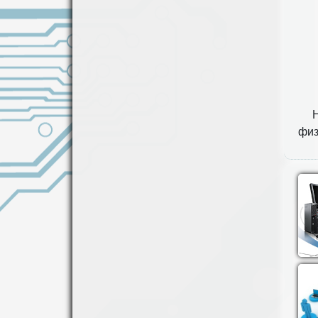
Н
физ