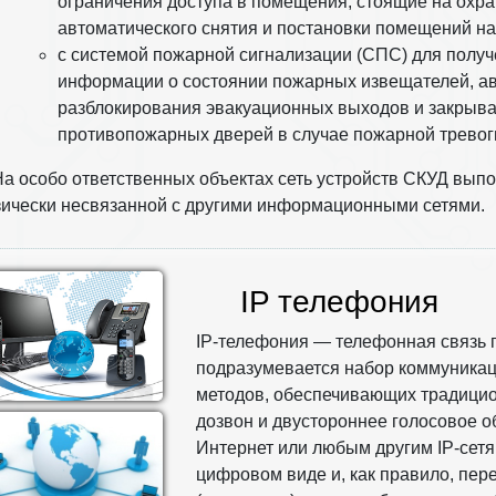
ограничения доступа в помещения, стоящие на охра
автоматического снятия и постановки помещений на
с системой пожарной сигнализации (СПС) для полу
информации о состоянии пожарных извещателей, ав
разблокирования эвакуационных выходов и закрыв
противопожарных дверей в случае пожарной тревог
а особо ответственных объектах сеть устройств СКУД вып
ически несвязанной с другими информационными сетями.
IP телефония
IP-телефония — телефонная связь п
подразумевается набор коммуникац
методов, обеспечивающих традици
дозвон и двустороннее голосовое о
Интернет или любым другим IP-сетя
цифровом виде и, как правило, пе