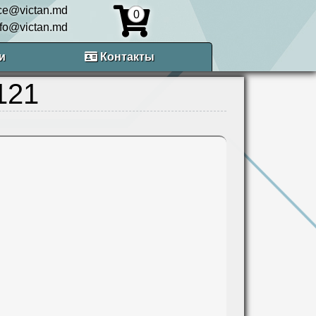
ice@victan.md
0
nfo@victan.md
и
Контакты
121