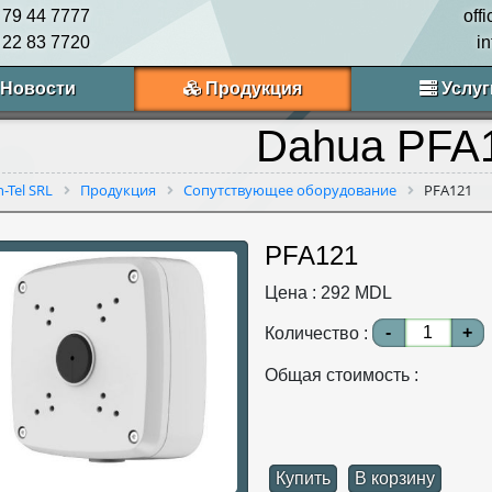
 79 44 7777
off
 22 83 7720
i
Новости
Продукция
Услуг
Dahua PFA
n-Tel SRL
Продукция
Сопутствующее оборудование
PFA121
PFA121
Цена :
292
MDL
-
+
Количество :
Общая стоимость :
Купить
В корзину