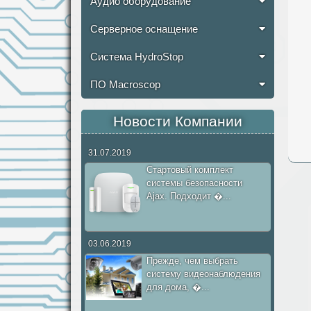
Аудио оборудование
Серверное оснащение
Система HydroStop
ПО Macroscop
Новости Компании
31.07.2019
Стартовый комплект
системы безопасности
Ajax. Подходит �...
03.06.2019
Прежде, чем выбрать
систему видеонаблюдения
для дома, �...