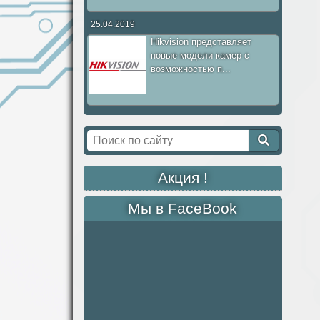
25.04.2019
Hikvision представляет
новые модели камер с
возможностью п...
Акция !
Мы в FaceBook