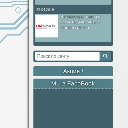
25.04.2019
Hikvision представляет
новые модели камер с
возможностью п...
Акция !
Мы в FaceBook