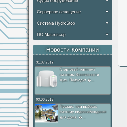
Аудио оборудование
Серверное оснащение
Система HydroStop
ПО Macroscop
Новости Компании
31.07.2019
Стартовый комплект
системы безопасности
Ajax. Подходит �...
03.06.2019
Прежде, чем выбрать
систему видеонаблюдения
для дома, �...