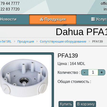
 79 44 7777
off
 22 83 7720
i
Новости
Продукция
Услуг
Dahua PFA
n-Tel SRL
Продукция
Сопутствующее оборудование
PFA139
PFA139
Цена :
164
MDL
-
+
Количество :
Общая стоимость :
Купить
В корзину