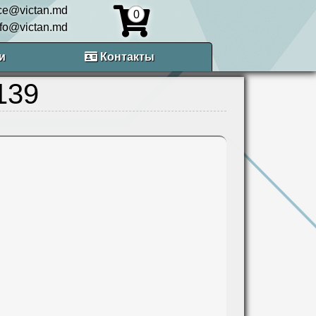
ice@victan.md
0
nfo@victan.md
и
Контакты
139