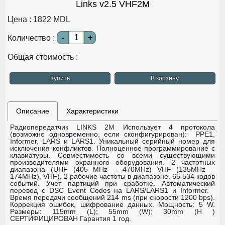
Links v2.5 VHF2M
Цена :
1822
MDL
-
+
Количество :
Общая стоимость :
Купить
В корзину
Описание
Характеристики
Радиопередатчик LINKS 2M
Использует 4 протокола
(возможно одновременно, если сконфигурирован): PPE1,
Informer, LARS и LARS1.
Уникальный серийный номер для
исключения конфликтов.
Полноценное программирование с
клавиатуры.
Совместимость со всеми существующими
производителями охранного оборудования.
2 частотных
диапазона (UHF (405 MHz – 470MHz) VHF (135MHz –
174MHz), VHF).
2 рабочие частоты в диапазоне.
65 534 кодов
событий.
Учет партиций при сработке.
Автоматический
перевод с DSC Event Codes на LARS/LARS1 и Informer.
Время передачи сообщений 214 ms (при скорости 1200 bps).
Коррекция ошибок, шифрование данных.
Мощность: 5 W.
Размеры: 115mm (L); 55mm (W); 30mm (H )
СЕРТИФИЦИРОВАН
Гарантия 1 год.