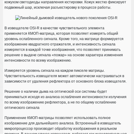
кожухом светодиоды направления юстировки. Кожух жестко фиксирует
подвижный шар, исключая разъюстировку в процессе работы.
В извещателе
OSI-R
в качестве чувствительного элемента
применяется КМОП-матрица, которая позволяет измерять общий
уровень ослабленного сигнала. Кроме того, на матрице формируется
изображение квадратного отражателя, и интенсивность сигнала
измеряется в каждой точке изображения, что позволяет принимать
решение о выдаче сигнала «пожар» на основе характера изменения
интенсивности по всему изображению.
Измеряется уровень сигнала на каждом пикселе матрицы.
Чувствительность извещателя может автоматически настраиваться в
зависимости от удаления рефлектора от основного блока извещателя.
Решение о наличии дыма на оптической оси системы будет
приниматься исходя из анализа ослабления интенсивности излучения
по всему изображению рефлектора, а не по общему ослаблению
оптического сигнала
Применение КМОП-матрицы позволяет использовать полное
изображение для дальнейшего анализа. Встроенный в извещатель
микропроцессор производит обработку изображения в реальном
времени. В данном случае извещатель работает как интеллектуальная