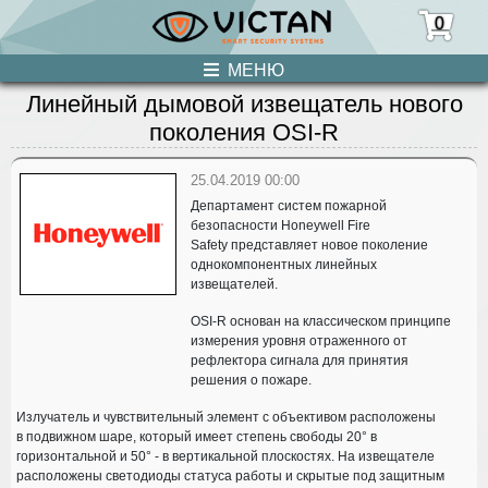
0
МЕНЮ
Линейный дымовой извещатель нового
ПРОДУКЦИЯ
поколения OSI-R
НОВОСТИ
25.04.2019 00:00
Департамент систем пожарной
О НАС
безопасности
Honeywell Fire
Safety
представляет новое поколение
УСЛУГИ
однокомпонентных линейных
извещателей.
КОНТАКТЫ
OSI-R
основан на классическом принципе
измерения уровня отраженного от
рефлектора сигнала для принятия
решения о пожаре.
Излучатель и чувствительный элемент с объективом расположены
в подвижном шаре, который имеет степень свободы 20° в
горизонтальной и 50° - в вертикальной плоскостях. На извещателе
расположены светодиоды статуса работы и скрытые под защитным